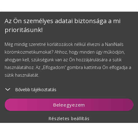
Az Ön személyes adatai biztonsága a mi
prioritásunk!
Még mindig szeretné korlátozások nélkül élvezni a NaniNails
körömkozmetikumokat? Ahhoz, hogy minden úgy működjön,
ahogyan kell, szükségünk van az Ön hozzájárulására a sütik
használatához. Az „Elfogadom” gombra kattintva Ön elfogadja a
sütik használatát.
Bővebb tájékoztatás
Kosárhoz ad
Beleegyezem
Részletes beállítás