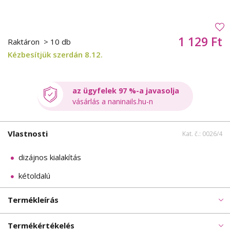
1 129 Ft
Raktáron
> 10 db
Kézbesítjük szerdán 8.12.
az ügyfelek 97 %-a javasolja
vásárlás a naninails.hu-n
Vlastnosti
Kat. č.: 0026/4
dizájnos kialakítás
kétoldalú
Termékleírás
Termékértékelés