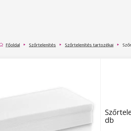
Főoldal
Szőrtelenítés
Szőrtelenítés tartozékai
Szőr
Szőrtel
db