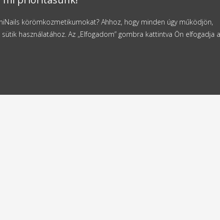
NaniNails körömkozmetikumokat? Ahhoz, hogy minden úgy működjön,
 sütik használatához. Az „Elfogadom” gombra kattintva Ön elfogadja 
ldes
Ingyenes szállítás
4 órán belül
11000 Ft-tól
k
Kapcsolat
NaniNails s.r.o.