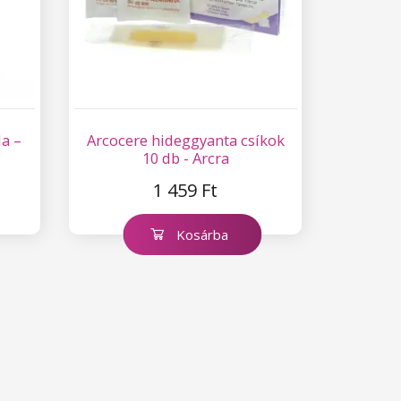
a –
Arcocere hideggyanta csíkok
10 db - Arcra
1 459 Ft
Kosárba