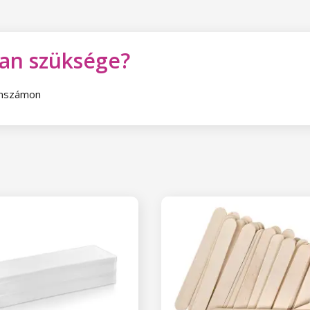
van szüksége?
fonszámon