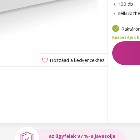
100 db
nélkülözhe
Raktáro
Kézbesítjük k
Hozzáad a kedvencekhez
az ügyfelek 97 %-a javasolja