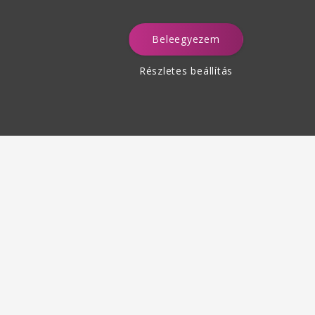
Beleegyezem
a
Részletes beállítás
Termékek visszaküldése
des 30 napon belül