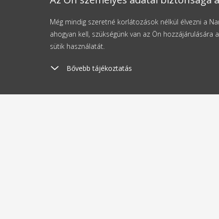
Még mindig szeretné korlátozások nélkül élvezni a 
ahogyan kell, szükségünk van az Ön hozzájárulására a
sütik használatát.
Bővebb tájékoztatás
Szállítási költség
Kü
1190 Ft-tól
2
A vásárlásról
Rólun
Szállítás és fizetés
Blog