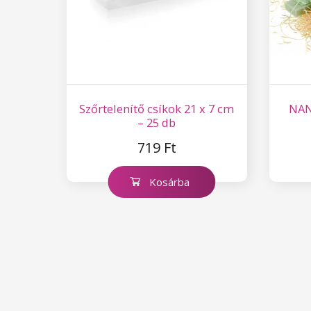
Szőrtelenítő csíkok 21 x 7 cm
NANI
– 25 db
719 Ft
Kosárba