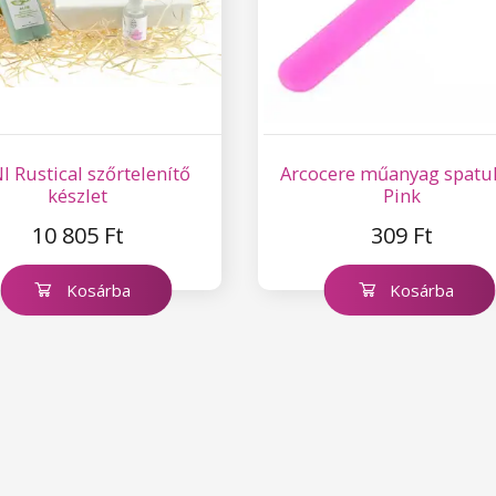
 Rustical szőrtelenítő
Arcocere műanyag spatul
készlet
Pink
10 805 Ft
309 Ft
Kosárba
Kosárba