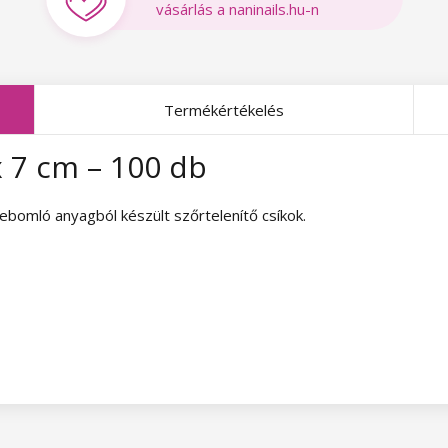
vásárlás a naninails.hu-n
Termékértékelés
x 7 cm – 100 db
ebomló anyagból készült szőrtelenítő csíkok.