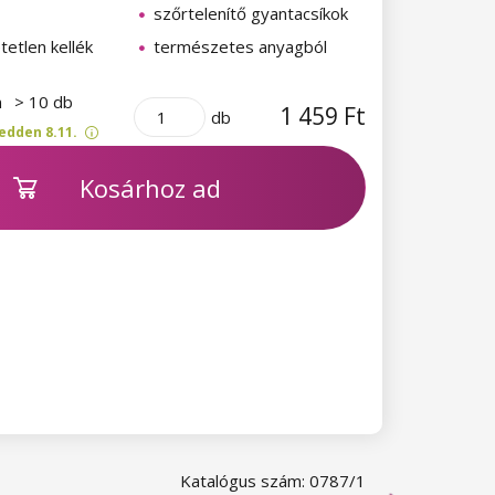
szőrtelenítő gyantacsíkok
tetlen kellék
természetes anyagból
n
> 10 db
1 459 Ft
db
edden 8.11.
Kosárhoz ad
Katalógus szám: 0787/1