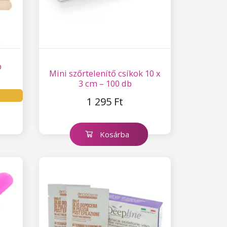
b
Mini szőrtelenítő csíkok 10 x
3 cm – 100 db
1 295 Ft
Kosárba