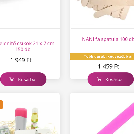
NANI fa spatula 100 d
elenítő csíkok 21 x 7 cm
– 150 db
Több darab, kedvezőbb ár
1 949 Ft
1 459 Ft
Kosárba
Kosárba
k