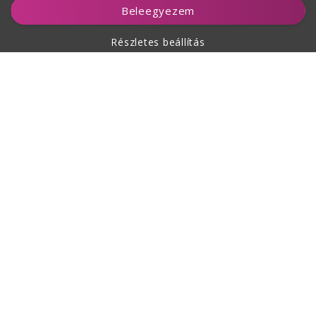
Beleegyezem
Részletes beállítás
A vásárlásról
Rólunk
Kapcsolat