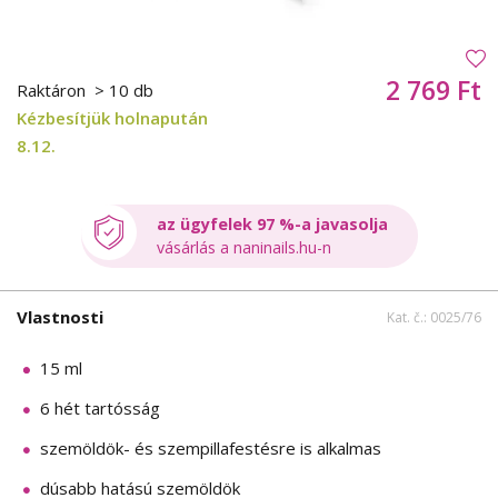
2 769 Ft
Raktáron
> 10 db
Kézbesítjük holnapután
8.12.
az ügyfelek 97 %-a javasolja
vásárlás a naninails.hu-n
Vlastnosti
Kat. č.: 0025/76
15 ml
6 hét tartósság
szemöldök- és szempillafestésre is alkalmas
dúsabb hatású szemöldök