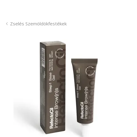
Zselés Szemöldökfestékek