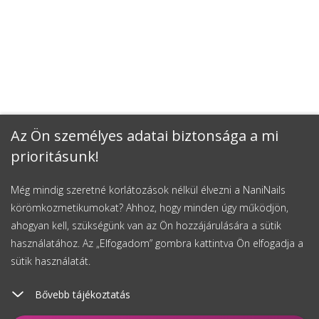
Az Ön személyes adatai biztonsága a mi
prioritásunk!
Még mindig szeretné korlátozások nélkül élvezni a NaniNails
körömkozmetikumokat? Ahhoz, hogy minden úgy működjön,
ahogyan kell, szükségünk van az Ön hozzájárulására a sütik
használatához. Az „Elfogadom” gombra kattintva Ön elfogadja a
sütik használatát.
Bővebb tájékoztatás
Kosárhoz ad