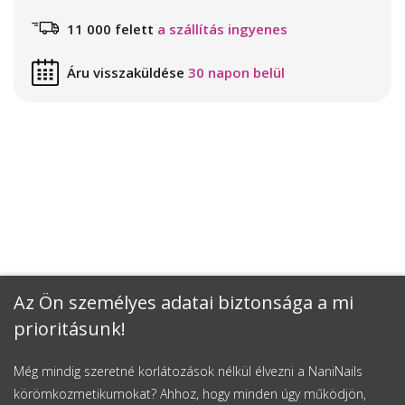
11 000 felett
a szállítás ingyenes
Áru visszaküldése
30 napon belül
Az Ön személyes adatai biztonsága a mi
prioritásunk!
Még mindig szeretné korlátozások nélkül élvezni a NaniNails
körömkozmetikumokat? Ahhoz, hogy minden úgy működjön,