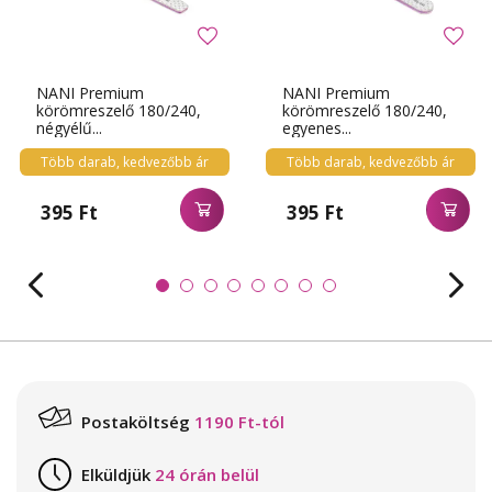
NANI Premium
NANI Premium
körömreszelő 180/240,
körömreszelő 180/240,
négyélű...
egyenes...
Több darab, kedvezőbb ár
Több darab, kedvezőbb ár
395 Ft
395 Ft
Postaköltség
1190 Ft-tól
Elküldjük
24 órán belül