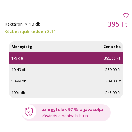
395 Ft
Raktáron
> 10 db
Kézbesítjük kedden 8.11.
Mennyiség
Cena / ks
1-9 db
395,00 Ft
10-49 db
359,00 Ft
50-99 db
309,00 Ft
100+ db
245,00 Ft
az ügyfelek 97 %-a javasolja
vásárlás a naninails.hu-n