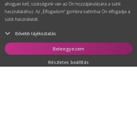
ahogyan kell, szükségünk van az Ön hozzájárulására a sütik
használatához. Az „Elfogadom” gombra kattintva Ön elfogadja a
sütik használatát.
Bővebb tájékoztatás
Kosárhoz ad
Beleegyezem
Részletes beállítás